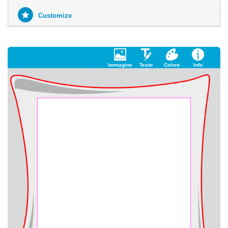
Customize
Immagine
Testo
Colore
Info