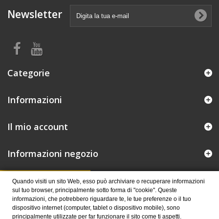
Newsletter
Categorie
Informazioni
Il mio account
Informazioni negozio
Controlla la tua privacy
Quando visiti un sito Web, esso può archiviare o recuperare informazioni
sul tuo browser, principalmente sotto forma di "cookie". Queste
informazioni, che potrebbero riguardare te, le tue preferenze o il tuo
dispositivo internet (computer, tablet o dispositivo mobile), sono
© 2026 Publiworld s.a.s.
principalmente utilizzate per far funzionare il sito come ti aspetti.